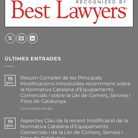
ÚLTIMES ENTRADES
Resum Complet de les Principals
19
gen.
Modificacions introduïdes recentment sobre
la Normativa Catalana d’Equipaments
Comercials i sobre la Llei de Comerç, Serveis i
Fires de Catalunya.
a
Comentaris tancats
Resum
Complet
Aspectes Clau de la recent Modificació de la
19
de
gen.
Normativa Catalana d’Equipaments
les
Comercials i de la Llei de Comerç, Serveis i
Principals