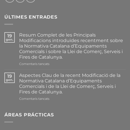
ÚLTIMES ENTRADES
Resum Complet de les Principals
19
gen.
Modificacions introduïdes recentment sobre
la Normativa Catalana d’Equipaments
Comercials i sobre la Llei de Comerç, Serveis i
Fires de Catalunya.
a
Comentaris tancats
Resum
Complet
Aspectes Clau de la recent Modificació de la
19
de
gen.
Normativa Catalana d’Equipaments
les
Comercials i de la Llei de Comerç, Serveis i
Principals
Fires de Catalunya.
Modificacions
introduïdes
a
Comentaris tancats
recentment
Aspectes
sobre
Clau
la
de
ÁREAS PRÁCTICAS
Normativa
la
Catalana
recent
d’Equipaments
Modificació