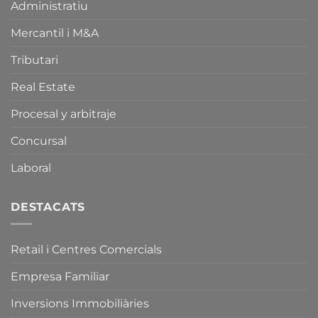
Administratiu
Comercials
de
i
la
sobre
Mercantil i M&A
Normativa
la
Catalana
Llei
d’Equipaments
Tributari
de
Comercials
Comerç,
i
Real Estate
Serveis
de
i
la
Procesal y arbitraje
Fires
Llei
de
de
Concursal
Catalunya.
Comerç,
Serveis
i
Laboral
Fires
de
Catalunya.
DESTACATS
Retail i Centres Comercials
Empresa Familiar
Inversions Immobiliàries