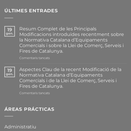
ÚLTIMES ENTRADES
Resum Complet de les Principals
19
gen.
Modificacions introduïdes recentment sobre
la Normativa Catalana d’Equipaments
Comercials i sobre la Llei de Comerç, Serveis i
Fires de Catalunya.
a
Comentaris tancats
Resum
Complet
Aspectes Clau de la recent Modificació de la
19
de
gen.
Normativa Catalana d’Equipaments
les
Comercials i de la Llei de Comerç, Serveis i
Principals
Fires de Catalunya.
Modificacions
introduïdes
a
Comentaris tancats
recentment
Aspectes
sobre
Clau
la
de
ÁREAS PRÁCTICAS
Normativa
la
Catalana
recent
d’Equipaments
Modificació
Administratiu
Comercials
de