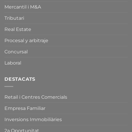
i
la
sobre
Mercantil i M&A
Normativa
la
Catalana
Llei
d’Equipaments
Tributari
de
Comercials
Comerç,
i
Real Estate
Serveis
de
i
la
Procesal y arbitraje
Fires
Llei
de
de
Concursal
Catalunya.
Comerç,
Serveis
i
Laboral
Fires
de
Catalunya.
DESTACATS
Retail i Centres Comercials
Empresa Familiar
Inversions Immobiliàries
2a Oportunitat