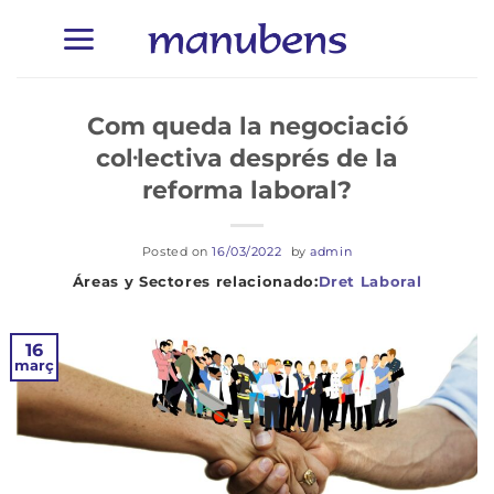
Skip
to
content
Com queda la negociació
col·lectiva després de la
reforma laboral?
Posted on
16/03/2022
by
admin
Dret Laboral
16
març