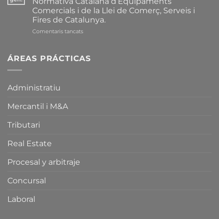
Normativa Catalana d’Equipaments
les
Comercials i de la Llei de Comerç, Serveis i
Principals
Fires de Catalunya.
Modificacions
introduïdes
a
Comentaris tancats
recentment
Aspectes
sobre
Clau
la
de
ÁREAS PRÁCTICAS
Normativa
la
Catalana
recent
d’Equipaments
Modificació
Administratiu
Comercials
de
i
la
sobre
Mercantil i M&A
Normativa
la
Catalana
Llei
d’Equipaments
Tributari
de
Comercials
Comerç,
i
Real Estate
Serveis
de
i
la
Procesal y arbitraje
Fires
Llei
de
de
Concursal
Catalunya.
Comerç,
Serveis
i
Laboral
Fires
de