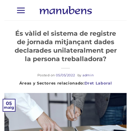
Skip
to
content
És vàlid el sistema de registre
de jornada mitjançant dades
declarades unilateralment per
la persona treballadora?
Posted on
05/05/2022
by
admin
Dret Laboral
05
maig