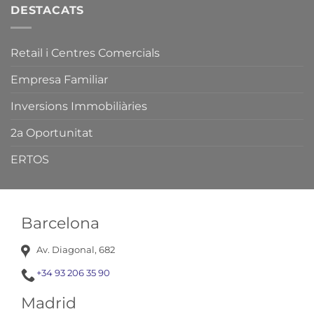
Catalunya.
DESTACATS
Retail i Centres Comercials
Empresa Familiar
Inversions Immobiliàries
2a Oportunitat
ERTOS
Barcelona
Av. Diagonal, 682
+34 93 206 35 90
Madrid