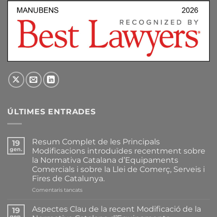
ÚLTIMES ENTRADES
Resum Complet de les Principals
19
gen.
Modificacions introduïdes recentment sobre
la Normativa Catalana d’Equipaments
Comercials i sobre la Llei de Comerç, Serveis i
Fires de Catalunya.
a
Comentaris tancats
Resum
Complet
Aspectes Clau de la recent Modificació de la
19
de
gen.