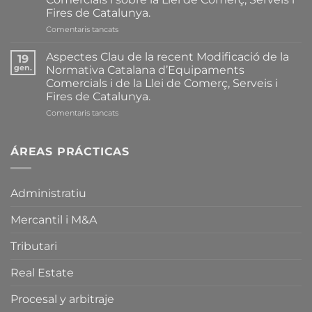
Fires de Catalunya.
a
Comentaris tancats
Resum
Complet
Aspectes Clau de la recent Modificació de la
19
de
gen.
Normativa Catalana d’Equipaments
les
Comercials i de la Llei de Comerç, Serveis i
Principals
Fires de Catalunya.
Modificacions
introduïdes
a
Comentaris tancats
recentment
Aspectes
sobre
Clau
la
de
ÁREAS PRÁCTICAS
Normativa
la
Catalana
recent
d’Equipaments
Modificació
Administratiu
Comercials
de
i
la
sobre
Mercantil i M&A
Normativa
la
Catalana
Llei
d’Equipaments
Tributari
de
Comercials
Comerç,
i
Real Estate
Serveis
de
i
la
Procesal y arbitraje
Fires
Llei