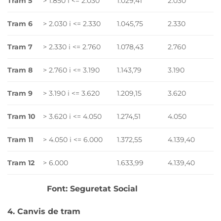
Tram 5
> 1.850 i <= 2.030
1.029,41
2.030
Tram 6
> 2.030 i <= 2.330
1.045,75
2.330
Tram 7
> 2.330 i <= 2.760
1.078,43
2.760
Tram 8
> 2.760 i <= 3.190
1.143,79
3.190
Tram 9
> 3.190 i <= 3.620
1.209,15
3.620
Tram 10
> 3.620 i <= 4.050
1.274,51
4.050
Tram 11
> 4.050 i <= 6.000
1.372,55
4.139,40
Tram 12
> 6.000
1.633,99
4.139,40
Font: Seguretat Social
4. Canvis de tram