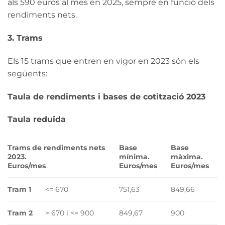
als 590 euros al mes en 2025, sempre en funció dels
rendiments nets.
3. Trams
Els 15 trams que entren en vigor en 2023 són els
següents:
Taula de rendiments i bases de cotització 2023
Taula reduïda
Trams de rendiments nets
Base
Base
2023.
mínima.
màxima.
Euros/mes
Euros/mes
Euros/mes
Tram 1
<= 670
751,63
849,66
Tram 2
> 670 i <= 900
849,67
900