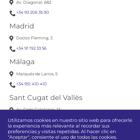
Av. Diagonal, 682
+34 93 206 35 90
Madrid
Doctor Fleming, 3
+34 91 192 33 56
Málaga
Marqués de Larios, 5
+34 951 410 410
Sant Cugat del Vallès
Av. Corts Catalanes, 13
+34 93 675 12 01
Utilizamos cookies en nuestro sitio web para ofrecerle
la experiencia más relevante al recordar sus
preferencias y visitas repetidas. Al hacer clic en
"Aceptar", consiente el uso de todas las cookies.