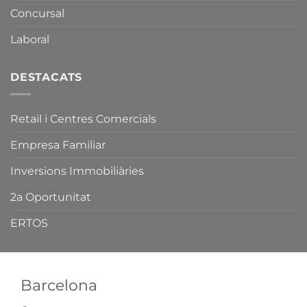
de
de
Concursal
Catalunya.
Comerç,
Serveis
i
Laboral
Fires
de
Catalunya.
DESTACATS
Retail i Centres Comercials
Empresa Familiar
Inversions Immobiliàries
2a Oportunitat
ERTOS
Barcelona