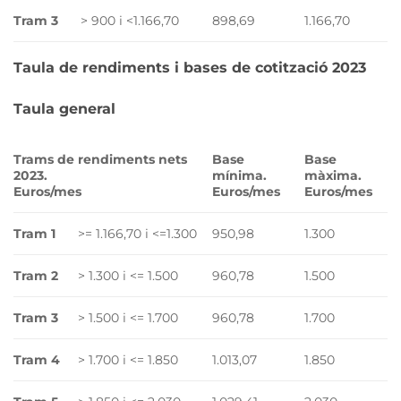
Tram 3
> 900 i <1.166,70
898,69
1.166,70
Taula de rendiments i bases de cotització 2023
Taula general
Trams de rendiments nets
Base
Base
2023.
mínima.
màxima.
Euros/mes
Euros/mes
Euros/mes
Tram 1
>= 1.166,70 i <=1.300
950,98
1.300
Tram 2
> 1.300 i <= 1.500
960,78
1.500
Tram 3
> 1.500 i <= 1.700
960,78
1.700
Tram 4
> 1.700 i <= 1.850
1.013,07
1.850