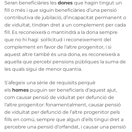
Seran beneficiàries les
dones
que hagin tingut un
fill o més i que siguin beneficiàries d’una pensió
contributiva de jubilació, d’incapacitat permanent o
de viduïtat, tindran dret a un complement per cada
fill. Es reconeixerà o mantindrà a la dona sempre
que no hi hagi sol·licitud i reconeixement del
complement en favor de l’altre progenitor, i si
aquest altre també és una dona, es reconeixerà a
aquella que percebi pensions públiques la suma de
les quals sigui de menor quantia.
S’afegeix una sèrie de requisits perquè
els
homes
puguin ser beneficiaris d’aquest ajut,
com causar pensió de viduïtat per defunció de
l’altre progenitor: fonamentalment, causar pensió
de viduïtat per defunció de l’altre progenitor pels
fills en comú, sempre que algun d’ells tingui dret a
percebre una pensió d’orfandat, i causar una pensió