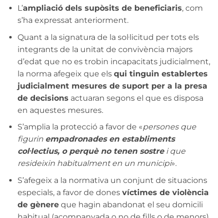
L’
ampliació dels supòsits de beneficiaris
, com
s’ha expressat anteriorment.
Quant a la signatura de la sol·licitud per tots els
integrants de la unitat de convivència majors
d’edat que no es trobin incapacitats judicialment,
la norma afegeix que els
qui tinguin establertes
judicialment mesures de suport per a la presa
de decisions
actuaran segons el que es disposa
en aquestes mesures.
S’amplia la protecció a favor de «
persones que
figurin
empadronades en establiments
col·lectius, o perquè no tenen sostre
i que
resideixin habitualment en un municipi
».
S’afegeix a la normativa un conjunt de situacions
especials, a favor de dones
víctimes de violència
de gènere
que hagin abandonat el seu domicili
habitual (acompanyada o no de fills o de menors),