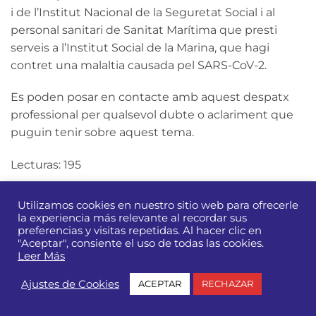
i de l’Institut Nacional de la Seguretat Social i al
personal sanitari de Sanitat Marítima que presti
serveis a l’Institut Social de la Marina, que hagi
contret una malaltia causada pel SARS-CoV-2.
Es poden posar en contacte amb aquest despatx
professional per qualsevol dubte o aclariment que
puguin tenir sobre aquest tema.
Lecturas: 195
Utilizamos cookies en nuestro sitio web para ofrecerle
la experiencia más relevante al recordar sus
preferencias y visitas repetidas. Al hacer clic en
"Aceptar", consiente el uso de todas las cookies.
Leer Más
Ajustes de Cookies
ACEPTAR
RECHAZAR
MANUBENS