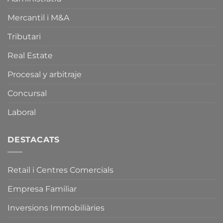
i
la
sobre
Mercantil i M&A
Normativa
la
Catalana
Llei
d’Equipaments
Tributari
de
Comercials
Comerç,
i
Real Estate
Serveis
de
i
la
Procesal y arbitraje
Fires
Llei
de
de
Concursal
Catalunya.
Comerç,
Serveis
i
Laboral
Fires
de
Catalunya.
DESTACATS
Retail i Centres Comercials
Empresa Familiar
Inversions Immobiliàries