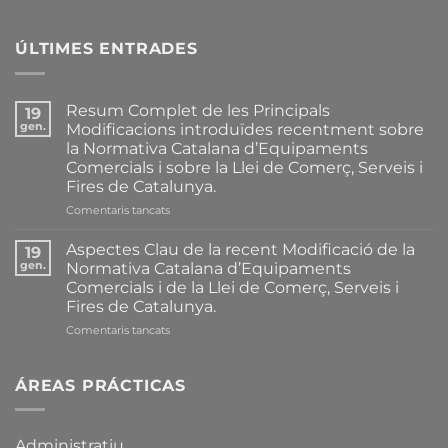
ÚLTIMES ENTRADES
Resum Complet de les Principals
19
gen.
Modificacions introduïdes recentment sobre
la Normativa Catalana d’Equipaments
Comercials i sobre la Llei de Comerç, Serveis i
Fires de Catalunya.
a
Comentaris tancats
Resum
Complet
Aspectes Clau de la recent Modificació de la
19
de
gen.
Normativa Catalana d’Equipaments
les
Comercials i de la Llei de Comerç, Serveis i
Principals
Fires de Catalunya.
Modificacions
introduïdes
a
Comentaris tancats
recentment
Aspectes
sobre
Clau
la
de
ÁREAS PRÁCTICAS
Normativa
la
Catalana
recent
d’Equipaments
Modificació
Administratiu
Comercials
de