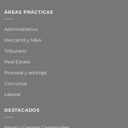
Aprobadas
de
medidas
una
fiscales
ÁREAS PRÁCTICAS
proposición
energéticas
de
por
ley
la
para
Administrativo
Crisis
limitar
en
la
Mercantil y M&A
Oriente
compra
Medio
especulativa
de
Tributario
vivienda
Real Estate
Procesal y arbitraje
Concursal
Laboral
DESTACADOS
Retail y Centros Comerciales