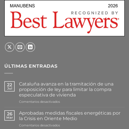
ÚLTIMAS ENTRADAS
Cataluña avanza en la tramitación de una
22
Jul
proposición de ley para limitar la compra
especulativa de vivienda
en
Comentarios desactivados
Cataluña
avanza
Aprobadas medidas fiscales energéticas por
26
en
Mar
la Crisis en Oriente Medio
la
en
Comentarios desactivados
tramitación