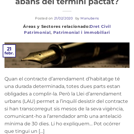
abans del termini pactat?
Posted on
21/02/2020
by
Manubens
Dret Civil
Patrimonial
,
Patrimonial i immobiliari
21
febr.
Quan el contracte d’arrendament d’habitatge té
una durada determinada, totes dues parts estan
obligades a complir-la. Però la Llei d’arrendament
urbans (LAU) permet a l’inquilí desistir del contracte
si han transcorregut sis mesos de la seva vigència,
comunicant-ho a l’arrendador amb una antelació
mínima de 30 dies. Li ho expliquem… Pot ocórrer
que tingui un […]