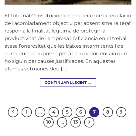
El Tribunal Constitucional considera que la regulació
de l’acomiadament objectiu per absentisme reiterat
respon a la finalitat legítima de protegir la
productivitat de l’empresa i l’eficiència en el treball,
atesa l’onerositat que les baixes intermitents i de
curta durada suposen per a l’ocupador, encara que
ho siguin per causes justificades. En aquestes
últimes setmanes deu […]
CONTINUAR LLEGINT
→
1
…
4
5
6
7
8
9
10
…
13