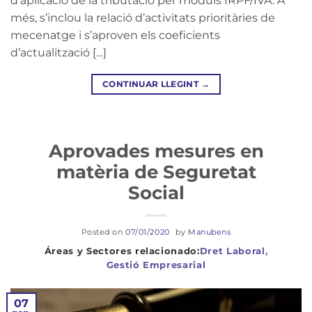
d’aplicació de la tributació per mòduls IRPF/IVA. A
més, s’inclou la relació d’activitats prioritàries de
mecenatge i s’aproven els coeficients
d’actualització […]
CONTINUAR LLEGINT
→
Aprovades mesures en
matèria de Seguretat
Social
Posted on
07/01/2020
by
Manubens
Dret Laboral
,
Gestió Empresarial
07