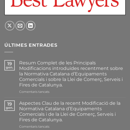
ÚLTIMES ENTRADES
Resum Complet de les Principals
19
gen.
Modificacions introduïdes recentment sobre
la Normativa Catalana d’Equipaments
Comercials i sobre la Llei de Comerç, Serveis i
Fires de Catalunya.
a
Comentaris tancats
Resum
Complet
Aspectes Clau de la recent Modificació de la
19
de
gen.
Normativa Catalana d’Equipaments
les
Comercials i de la Llei de Comerç, Serveis i
Principals
Fires de Catalunya.
Modificacions
introduïdes
a
Comentaris tancats